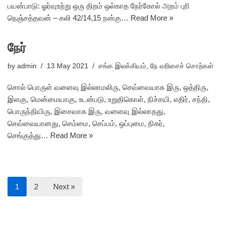
பயன்பாடு: ஓர்வுஉற்று ஒரு திறம் ஒல்காத நேர்கோல் அறம் புரி
நெஞ்சத்தவன் – கலி 42/14,15 நன்கு…
Read More »
நேர்
by
admin
13 May 2021
சங்க இலக்கியம்
,
நே வரிசைச் சொற்கள்
சொல் பொருள் வளைவு இல்லாமலிரு, செவ்வையாக இரு, ஒத்திரு,
இளகு, மென்மையாகு, உடன்படு, உறுதிகொள், நிச்சயி, எதிர், சந்தி,
பொருந்தியிரு, இசைவாக இரு, வளைவு இல்லாதது,
செவ்வையானது, செம்மை, செப்பம், ஒப்புமை, நிகர்,
செங்குத்து…
Read More »
1
2
Next »