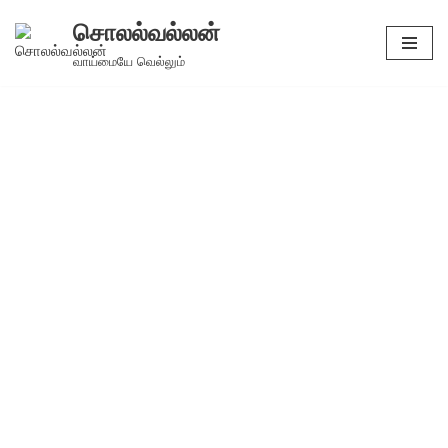
சொலல்வல்லன்
Skip
வாய்மையே வெல்லும்
to
content