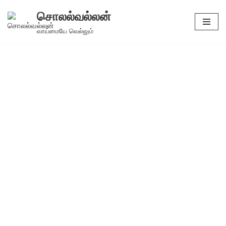
சொலல்வல்லன்
Skip
வாய்மையே வெல்லும்
to
content