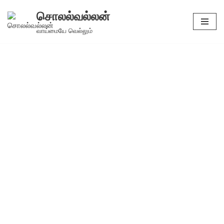
சொலல்வல்லன்
Skip
வாய்மையே வெல்லும்
to
content