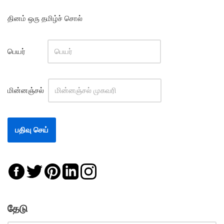
தினம் ஒரு தமிழ்ச் சொல்
பெயர்
மின்னஞ்சல்
தேடு