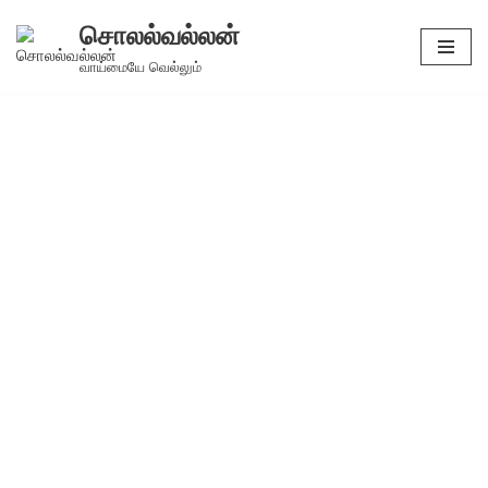
சொலல்வல்லன்
Skip
வாய்மையே வெல்லும்
to
content