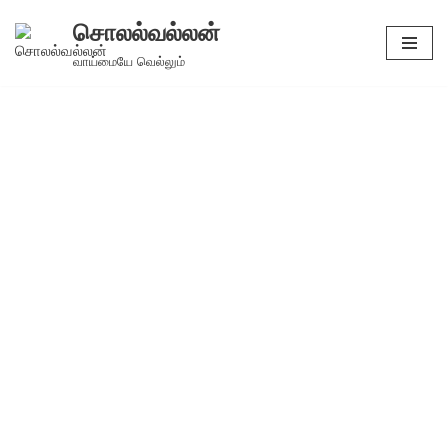
சொலல்வல்லன்
Skip
வாய்மையே வெல்லும்
to
content