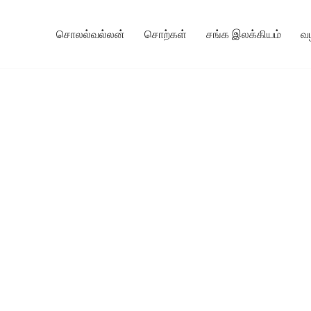
சொலல்வல்லன்
சொற்கள்
சங்க இலக்கியம்
வ