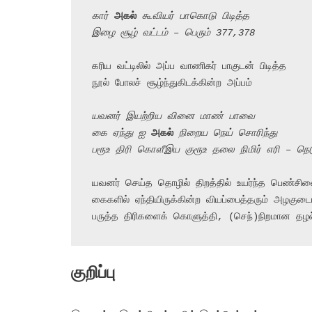
கார் 
அகல்
 கூவியர் பாகொடு பிடித்த
இழை சூழ் வட்டம் – பெரும் 377,378
கரிய வட்டிலில் அப்ப வாணிகர் பாகுடன் பிடித்த

நூல் போலச் சூழ்ந்துகிடக்கின்ற அப்பம்

யவனர் இயற்றிய வினை மாண் பாவை
கை ஏந்து ஐ 
அகல்
 நிறைய நெய் சொரிந்து
பரூஉ திரி கொளீஇய குரூஉ தலை நிமிர் எரி – நெ
யவனர் செய்த தொழில் திறத்தில் உயர்ந்த பெண்சிலை
கைகளில் ஏந்தியிருக்கின்ற வியப்பைத்தரும் அழகுட
பருத்த திரிகளைக் கொளுத்தி, (செந்)நிறமான தழல்
குறிப்பு