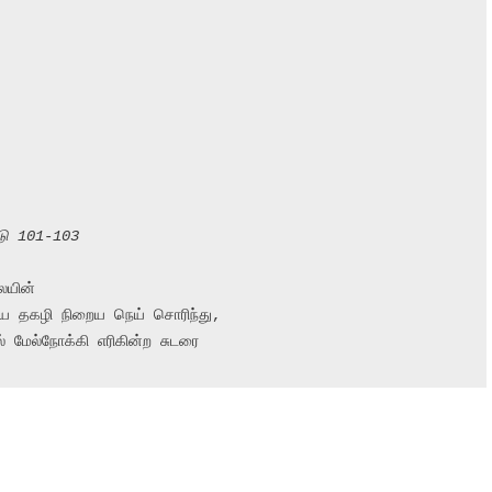
டு 101-103
யின்

ைய தகழி நிறைய நெய் சொரிந்து,

 மேல்நோக்கி எரிகின்ற சுடரை