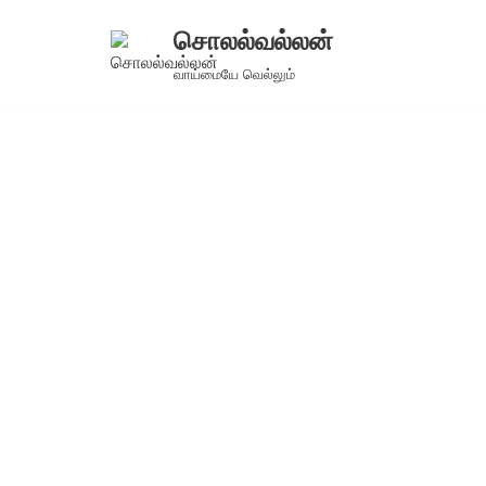
சொலல்வல்லன்
Skip
வாய்மையே வெல்லும்
to
content