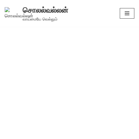
சொலல்வல்லன்
Skip
வாய்மையே வெல்லும்
to
content