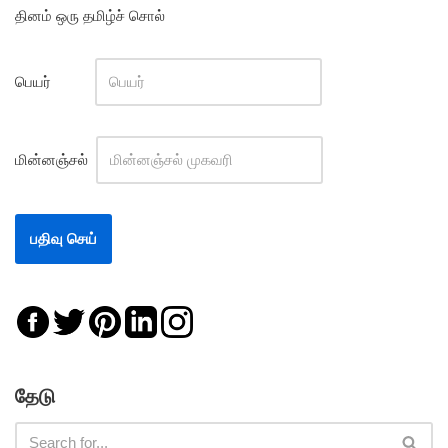
தினம் ஒரு தமிழ்ச் சொல்
பெயர்
மின்னஞ்சல்
தேடு