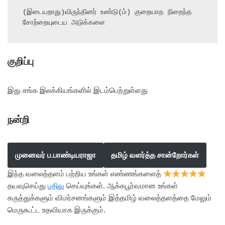
(இடையறாது)விருந்தினர் உண்டு(ம்) குறையாத நிறைந்த 
சோற்றையுடைய அடுக்களை
குறிப்பு
இது சங்க இலக்கியங்களில் இடம்பெற்றுள்ளது
நன்றி
முனைவர் ப.பாண்டியராஜா
தமிழ் வளர்த்த சான்றோர்கள்
இந்த வலைத்தளம் பற்றிய உங்கள் எண்ணங்களைத்
தயவுசெய்து
பதிவு
செய்யுங்கள். ஆக்கபூர்வமான உங்கள்
கருத்துக்களும் விமர்சனங்களும் இத்தமிழ் வலைத்தளத்தை மேலும்
மெருகூட்ட உதவியாக இருக்கும்.