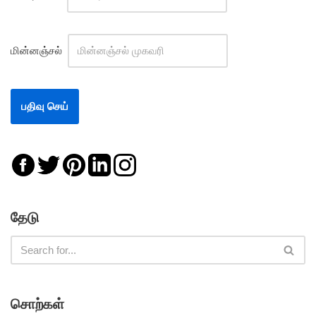
மின்னஞ்சல்
தேடு
சொற்கள்