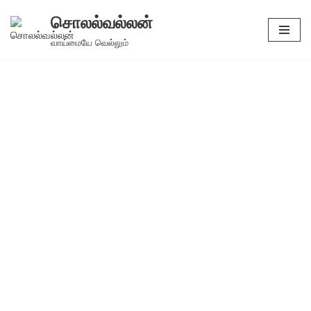
சொலல்வல்லன்
Skip
வாய்மையே வெல்லும்
to
content