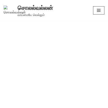
சொலல்வல்லன்
Skip
வாய்மையே வெல்லும்
to
content