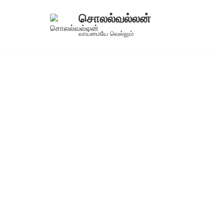
சொலல்வல்லன்
Skip
வாய்மையே வெல்லும்
to
content