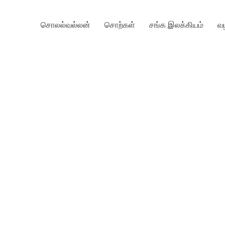
சொலல்வல்லன்
சொற்கள்
சங்க இலக்கியம்
வ