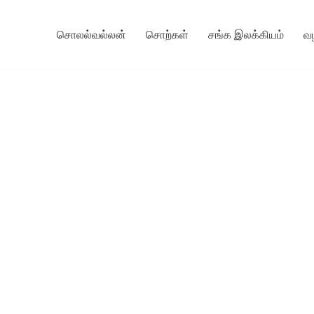
சொலல்வல்லன்
சொற்கள்
சங்க இலக்கியம்
வ