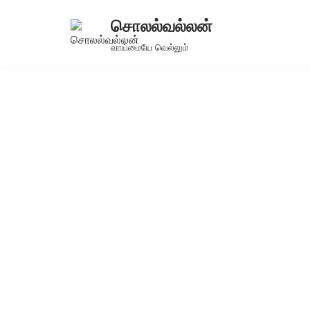
சொலல்வல்லன்
Skip
வாய்மையே வெல்லும்
to
content