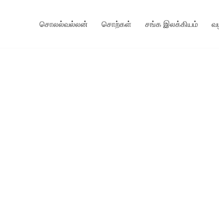
சொலல்வல்லன்
சொற்கள்
சங்க இலக்கியம்
வ