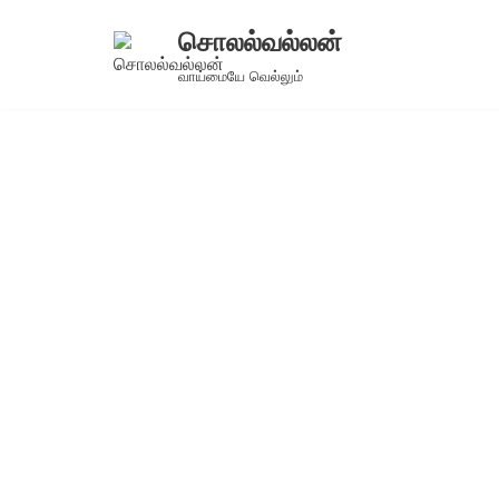
சொலல்வல்லன்
Skip
வாய்மையே வெல்லும்
to
content