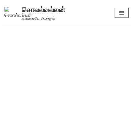
சொலல்வல்லன்
Skip
வாய்மையே வெல்லும்
to
content