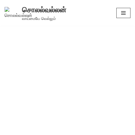
சொலல்வல்லன்
Skip
வாய்மையே வெல்லும்
to
content