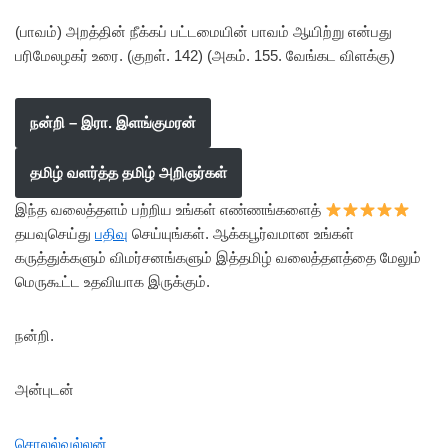
(பாவம்) அறத்தின் நீக்கப் பட்டமையின் பாவம் ஆயிற்று என்பது
பரிமேலழகர் உரை. (குறள். 142) (அகம். 155. வேங்கட விளக்கு)
நன்றி – இரா. இளங்குமரன்
தமிழ் வளர்த்த தமிழ் அறிஞர்கள்
இந்த வலைத்தளம் பற்றிய உங்கள் எண்ணங்களைத்
தயவுசெய்து
பதிவு
செய்யுங்கள். ஆக்கபூர்வமான உங்கள்
கருத்துக்களும் விமர்சனங்களும் இத்தமிழ் வலைத்தளத்தை மேலும்
மெருகூட்ட உதவியாக இருக்கும்.
நன்றி.
அன்புடன்
சொலல்வல்லன்