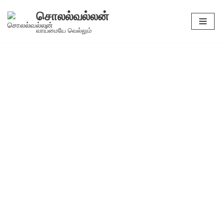
சொலல்வல்லன்
Skip
வாய்மையே வெல்லும்
to
content