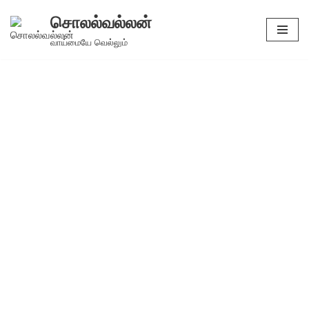
சொலல்வல்லன்
Skip
வாய்மையே வெல்லும்
to
content