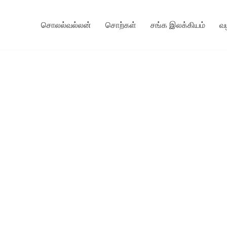
சொலல்வல்லன்
சொற்கள்
சங்க இலக்கியம்
வ