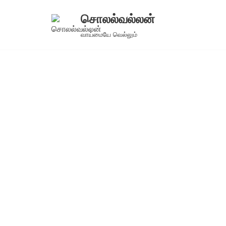
சொலல்வல்லன்
Skip
வாய்மையே வெல்லும்
to
content