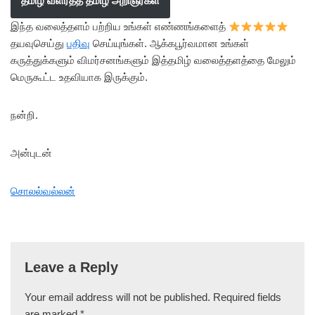
தமிழ் வளர்த்த தமிழ் அறிஞர்கள்
இந்த வலைத்தளம் பற்றிய உங்கள் எண்ணங்களைத்
தயவுசெய்து
பதிவு
செய்யுங்கள். ஆக்கபூர்வமான உங்கள்
கருத்துக்களும் விமர்சனங்களும் இத்தமிழ் வலைத்தளத்தை மேலும்
மெருகூட்ட உதவியாக இருக்கும்.
நன்றி.
அன்புடன்
சொலல்வல்லன்
Leave a Reply
Your email address will not be published.
Required fields
are marked
*