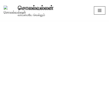
சொலல்வல்லன்
Skip
வாய்மையே வெல்லும்
to
content