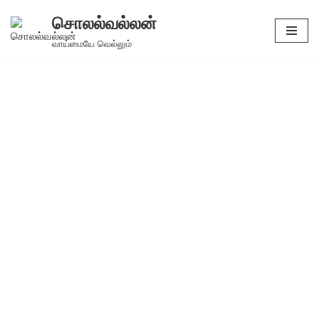
சொலல்வல்லன்
Skip
வாய்மையே வெல்லும்
to
content