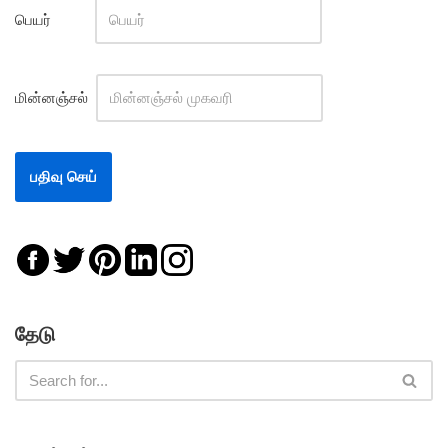
பெயர்
மின்னஞ்சல்
தேடு