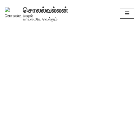
சொலல்வல்லன்
Skip
வாய்மையே வெல்லும்
to
content