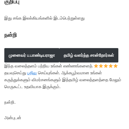
குறிப்பு
இது சங்க இலக்கியங்களில் இடம்பெற்றுள்ளது
நன்றி
முனைவர் ப.பாண்டியராஜா
தமிழ் வளர்த்த சான்றோர்கள்
இந்த வலைத்தளம் பற்றிய உங்கள் எண்ணங்களைத்
தயவுசெய்து
பதிவு
செய்யுங்கள். ஆக்கபூர்வமான உங்கள்
கருத்துக்களும் விமர்சனங்களும் இத்தமிழ் வலைத்தளத்தை மேலும்
மெருகூட்ட உதவியாக இருக்கும்.
நன்றி.
அன்புடன்