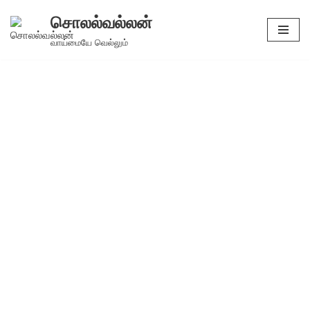
சொலல்வல்லன்
Skip
வாய்மையே வெல்லும்
to
content