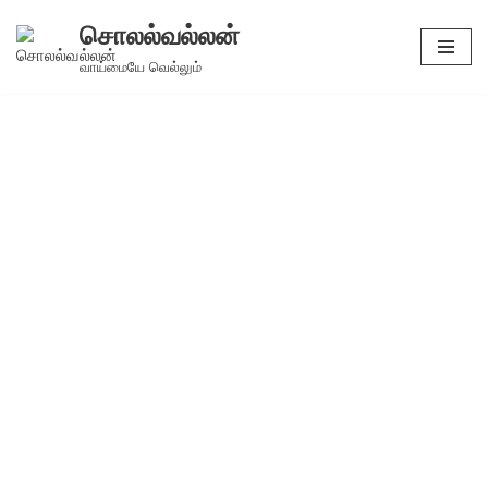
சொலல்வல்லன்
Skip
வாய்மையே வெல்லும்
to
content