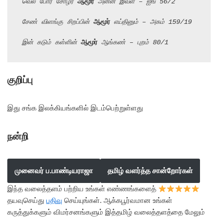
வெல் போர் சோழர் 
ஆமூர்
 அன்ன இவள் – ஐங் 56/2
சேண் விளங்கு சிறப்பின் 
ஆமூர்
 எய்தினும் – அகம் 159/19
இன் கடும் கள்ளின் 
ஆமூர்
 ஆங்கண் – புறம் 80/1
குறிப்பு
இது சங்க இலக்கியங்களில் இடம்பெற்றுள்ளது
நன்றி
முனைவர் ப.பாண்டியராஜா
தமிழ் வளர்த்த சான்றோர்கள்
இந்த வலைத்தளம் பற்றிய உங்கள் எண்ணங்களைத்
தயவுசெய்து
பதிவு
செய்யுங்கள். ஆக்கபூர்வமான உங்கள்
கருத்துக்களும் விமர்சனங்களும் இத்தமிழ் வலைத்தளத்தை மேலும்