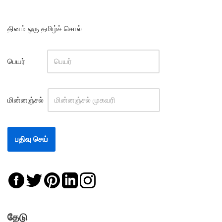
தினம் ஒரு தமிழ்ச் சொல்
பெயர்
மின்னஞ்சல்
தேடு