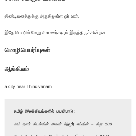
திண்டிவனத்துக்கு அருகிலுள்ள ஓர் ஊர்,
இதே பெயரில் வேறு சில ஊர்களும் இருந்திருக்கின்றன
மொழிபெயர்ப்புகள்
ஆங்கிலம்
a city near Thindivanam
தமிழ் இலக்கியங்களில் பயன்பாடு:
அம் தண் கிடங்கின் அவன் 
ஆமூர்
 எய்தின் – சிறு 188