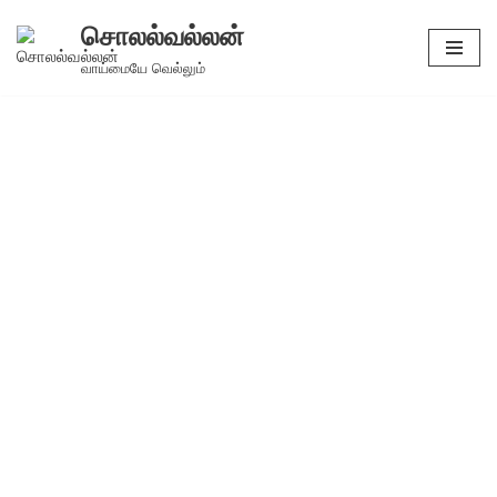
சொலல்வல்லன்
Skip
வாய்மையே வெல்லும்
to
content