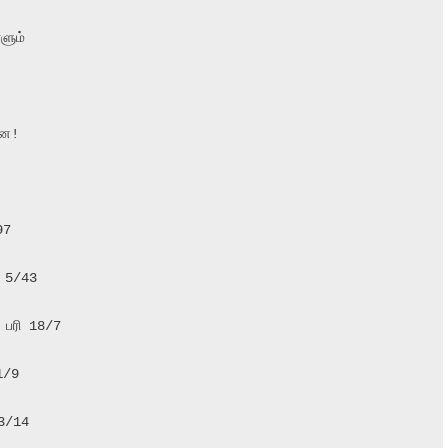
ும்

ே!

7

 5/43

/14
