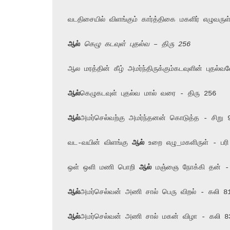
வடதிசையில் விளங்கும் கார்த்திகை மகளிர் எழுவருள்ள
ஆல்
 கெழு கடவுள் புதல்வ – திரு 256
ஆல மரத்தின் கீழ் அமர்ந்திருக்கும்கடவுளின் புதல்வன
ஆல்
ஆல்
அமர்செல்வற்கு அமர்ந்தனன் கொடுத்த - சிறு 9
வட-வயின் விளங்கு 
ஆல்
 உறை எழு_மகளிருள் - பரி
ஒள் ஒளி மணி பொறி 
ஆல்
ஆல்
ஆல்
அமர்செல்வன் அணி சால் மகன் விழா - கலி 83