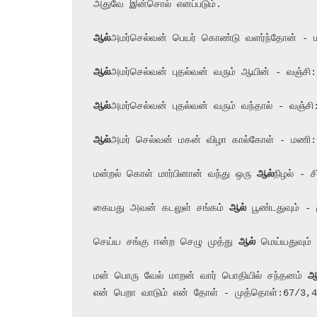
அதுவே இன்சொல் எனப்படும்.

ஆல்
ஆல்
ஆல்
ஆல்
அமர் செல்வன் மகன் விழா கால்கோள் - மணி:
மன்றல் கொள் மார்பினான் வந்து ஒரு 
ஆல்
நிழல் - ச
கையது அவன் கடலுள் சங்கம் 
ஆல்
 பூண்டதுவும் -
செய்ய சங்கு ஈன்ற செழு முத்து 
ஆல்
 மெய்யதுவும்
மன் பொரு வேல் மாறன் வார் பொதியில் சந்தனம் 
ஆ
என் பெறா வாடும் என் தோள் - முத்தொள்:67/3,4
