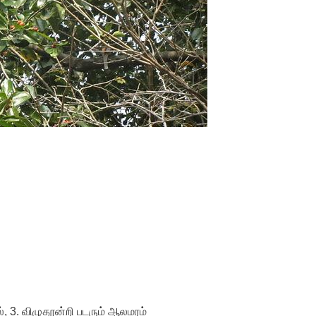
ரல், 3. விழுதூன்றி படரும் ஆலமரம்