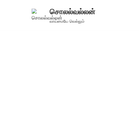
சொலல்வல்லன்
Skip
வாய்மையே வெல்லும்
to
content