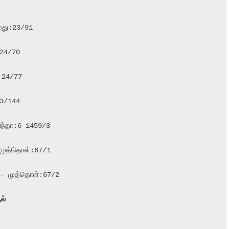
3/144

ிந்தா:6 1459/3

 முத்தொள்:67/1

 - முத்தொள்:67/2

ல்