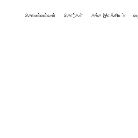
சொலல்வல்லன்
சொற்கள்
சங்க இலக்கியம்
வ