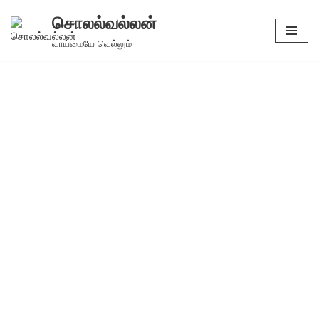
சொலல்வல்லன்
Skip
வாய்மையே வெல்லும்
to
content