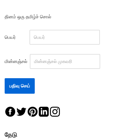
தினம் ஒரு தமிழ்ச் சொல்
பெயர்
மின்னஞ்சல்
தேடு