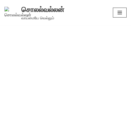
சொலல்வல்லன்
Skip
வாய்மையே வெல்லும்
to
content