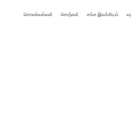
சொலல்வல்லன்
சொற்கள்
சங்க இலக்கியம்
வ