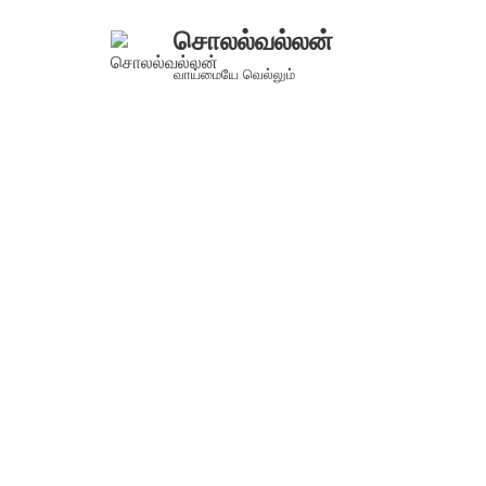
சொலல்வல்லன்
Skip
வாய்மையே வெல்லும்
to
content