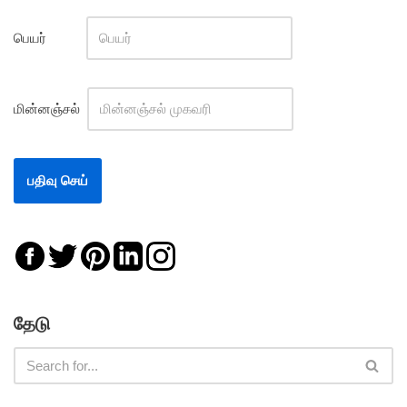
பெயர்
மின்னஞ்சல்
தேடு