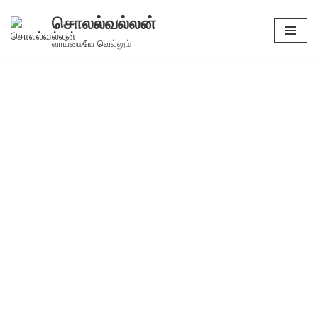
சொலல்வல்லன்
Skip
வாய்மையே வெல்லும்
to
content