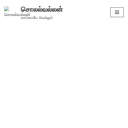
சொலல்வல்லன்
Skip
வாய்மையே வெல்லும்
to
content