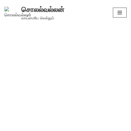
சொலல்வல்லன்
Skip
வாய்மையே வெல்லும்
to
content