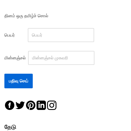
தினம் ஒரு தமிழ்ச் சொல்
பெயர்
மின்னஞ்சல்
தேடு