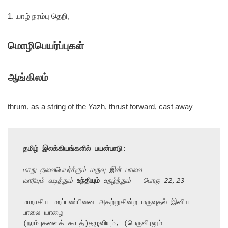
1. யாழ் நரம்பு தெறி,
மொழிபெயர்ப்புகள்
ஆங்கிலம்
thrum, as a string of the Yazh, thrust forward, cast away
தமிழ் இலக்கியங்களில் பயன்பாடு:
மாறு தலைபெயர்க்கும் மருவு இன் பாலை
வாரியும் வடித்தும் 
உந்தியும்
 உறழ்ந்தும் – பொரு 22,23
மாறாகிய மறப்பண்பினை அகற்றுகின்ற மருவுதல் இனிய 
பாலை யாழை –

(நரம்புகளைக் கூடத்)தழுவியும், (பெருவிரலும் 