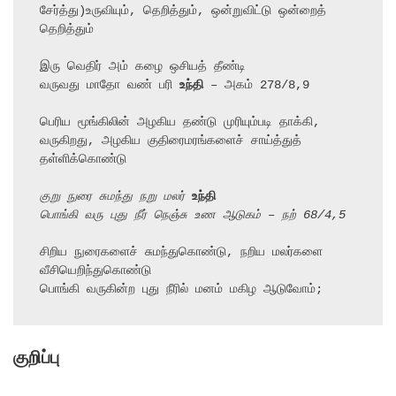
சேர்த்து)உருவியும், தெறித்தும், ஒன்றுவிட்டு ஒன்றைத் 
தெறித்தும்

இரு வெதிர் அம் கழை ஒசியத் தீண்டி

வருவது மாதோ வண் பரி 
உந்தி
 – அகம் 278/8,9

பெரிய மூங்கிலின் அழகிய தண்டு முரியும்படி தாக்கி,

வருகிறது, அழகிய குதிரைமரங்களைச் சாய்த்துத் 
தள்ளிக்கொண்டு

குறு நுரை சுமந்து நறு மலர் 
உந்தி
பொங்கி வரு புது நீர் நெஞ்சு உண ஆடுகம் – நற் 68/4,5
சிறிய நுரைகளைச் சுமந்துகொண்டு, நறிய மலர்களை 
வீசியெறிந்துகொண்டு

பொங்கி வருகின்ற புது நீரில் மனம் மகிழ ஆடுவோம்;
குறிப்பு