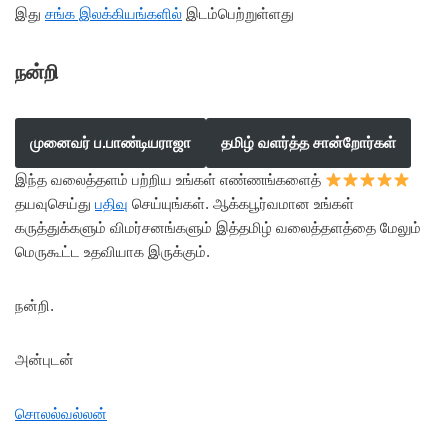
இது
சங்க இலக்கியங்களில்
இடம்பெற்றுள்ளது
நன்றி
முனைவர் ப.பாண்டியராஜா
தமிழ் வளர்த்த சான்றோர்கள்
இந்த வலைத்தளம் பற்றிய உங்கள் எண்ணங்களைத்
தயவுசெய்து
பதிவு
செய்யுங்கள். ஆக்கபூர்வமான உங்கள்
கருத்துக்களும் விமர்சனங்களும் இத்தமிழ் வலைத்தளத்தை மேலும்
மெருகூட்ட உதவியாக இருக்கும்.
நன்றி.
அன்புடன்
சொலல்வல்லன்