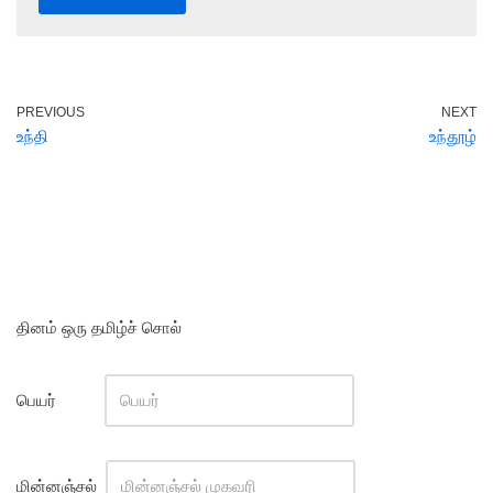
PREVIOUS
NEXT
உந்தி
உந்தூழ்
தினம் ஒரு தமிழ்ச் சொல்
பெயர்
மின்னஞ்சல்