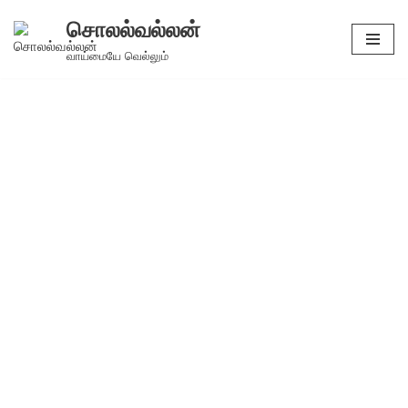
சொலல்வல்லன்
Skip
வாய்மையே வெல்லும்
to
content