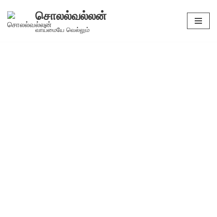
சொலல்வல்லன்
Skip
வாய்மையே வெல்லும்
to
content