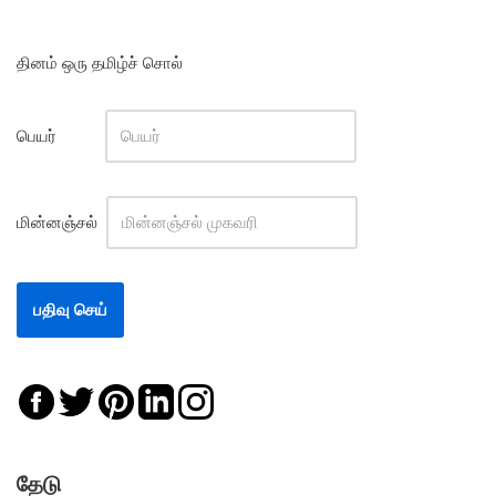
தினம் ஒரு தமிழ்ச் சொல்
பெயர்
மின்னஞ்சல்
தேடு