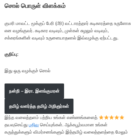
சொல் பொருள் விளக்கம்
குமரி மாவட்ட மூக்குப் பேரி (பீரி) வட்டாரத்தார் கடிகாரத்தை உருளோசு
என வழங்குவர். கடிகார வடிவும், முள்கள் சுழலும் வடிவும்,
சக்கரங்களின் வடிவும் உருளையாதலால் இவ்வழக்கு ஏற்பட்டது.
குறிப்பு:
இது ஒரு வழக்குச் சொல்
நன்றி – இரா. இளங்குமரன்
தமிழ் வளர்த்த தமிழ் அறிஞர்கள்
இந்த வலைத்தளம் பற்றிய உங்கள் எண்ணங்களைத்
தயவுசெய்து
பதிவு
செய்யுங்கள். ஆக்கபூர்வமான உங்கள்
கருத்துக்களும் விமர்சனங்களும் இத்தமிழ் வலைத்தளத்தை மேலும்