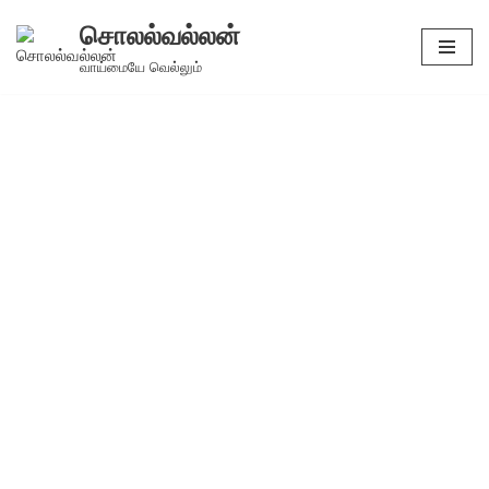
சொலல்வல்லன்
Skip
வாய்மையே வெல்லும்
to
content