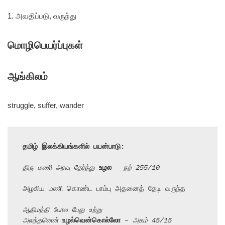
1. அவதிப்படு, வருந்து
மொழிபெயர்ப்புகள்
ஆங்கிலம்
struggle, suffer, wander
தமிழ் இலக்கியங்களில் பயன்பாடு:
திரு மணி அரவு தேர்ந்து 
உழல
 – நற் 255/10
அழகிய மணி கொண்ட பாம்பு அதனைத் தேடி வருந்த

ஆதிமந்தி போல பேது உற்று
அலந்தனென் 
உழல்வென்கொல்லோ
 – அகம் 45/15