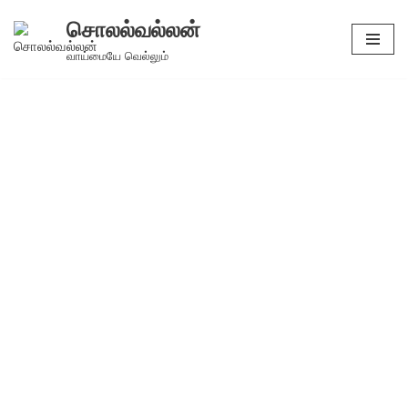
சொலல்வல்லன்
Skip
வாய்மையே வெல்லும்
to
content