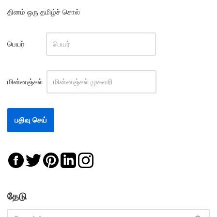
தினம் ஒரு தமிழ்ச் சொல்
பெயர்
மின்னஞ்சல்
தேடு