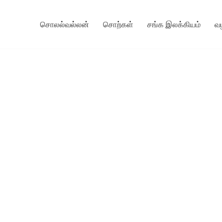
சொலல்வல்லன்
சொற்கள்
சங்க இலக்கியம்
வ