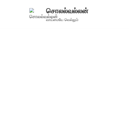
சொலல்வல்லன்
Skip
வாய்மையே வெல்லும்
to
content