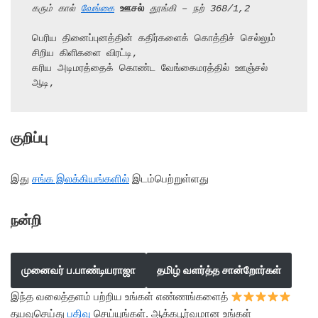
கரும் கால் 
வேங்கை
ஊசல்
 தூங்கி – நற் 368/1,2
பெரிய தினைப்புனத்தின் கதிர்களைக் கொத்திச் செல்லும் 
சிறிய கிளிகளை விரட்டி,

கரிய அடிமரத்தைக் கொண்ட வேங்கைமரத்தில் ஊஞ்சல் 
ஆடி,
குறிப்பு
இது
சங்க இலக்கியங்களில்
இடம்பெற்றுள்ளது
நன்றி
முனைவர் ப.பாண்டியராஜா
தமிழ் வளர்த்த சான்றோர்கள்
இந்த வலைத்தளம் பற்றிய உங்கள் எண்ணங்களைத்
தயவுசெய்து
பதிவு
செய்யுங்கள். ஆக்கபூர்வமான உங்கள்