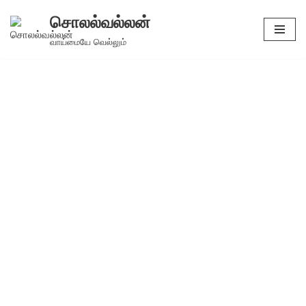
சொலல்வல்லன்
Skip
வாய்மையே வெல்லும்
to
content