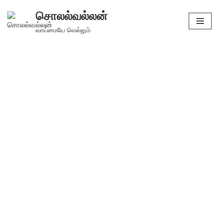
சொலல்வல்லன்
Skip
வாய்மையே வெல்லும்
to
content