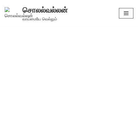
சொலல்வல்லன்
Skip
வாய்மையே வெல்லும்
to
content