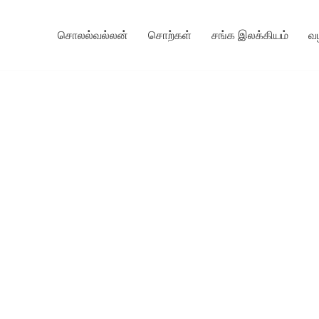
சொலல்வல்லன்
சொற்கள்
சங்க இலக்கியம்
வ