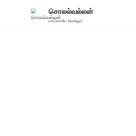
சொலல்வல்லன்
Skip
வாய்மையே வெல்லும்
to
content