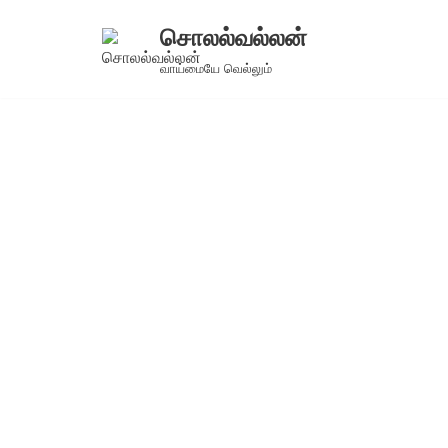
சொலல்வல்லன்
Skip
வாய்மையே வெல்லும்
to
content