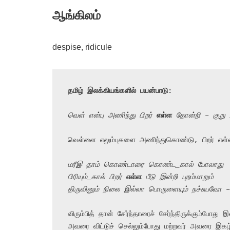
ஆங்கிலம்
despise, ridicule
தமிழ் இலக்கியங்களில் பயன்பாடு:
வெள் என்பு அணிந்து பிறர் 
எள்ள
 தோன்றி – குறு
வெள்ளை எலும்புகளை அணிந்துகொண்டு, பிறர் எள்
மரீஇ தாம் கொண்டாரை கொண்ட_கால் போலாது
பிரியும்_கால் பிறர் 
எள்ள
 பீடு இன்றி புறம்மாறும்
திருவினும் நிலை இல்லா பொருளையும் நச்சுபவோ 
விரும்பித் தான் சேர்ந்தாரைச் சேர்ந்திருக்கும்போது
அவரை விட்டுச் செல்லும்போது மற்றவர் அவரை இகழ்ந்