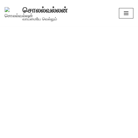
சொலல்வல்லன்
Skip
வாய்மையே வெல்லும்
to
content