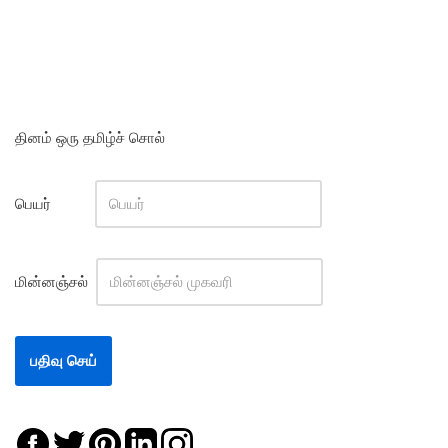
தினம் ஒரு தமிழ்ச் சொல்
பெயர்
மின்னஞ்சல்