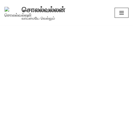
சொலல்வல்லன்
Skip
வாய்மையே வெல்லும்
to
content