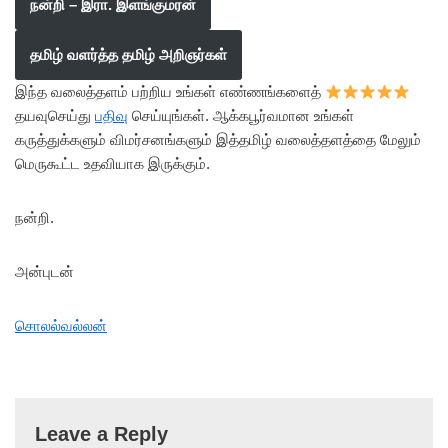
நன்றி – இரா. இளங்குமரன்
தமிழ் வளர்த்த தமிழ் அறிஞர்கள்
இந்த வலைத்தளம் பற்றிய உங்கள் எண்ணங்களைத்
தயவுசெய்து
பதிவு
செய்யுங்கள். ஆக்கபூர்வமான உங்கள்
கருத்துக்களும் விமர்சனங்களும் இத்தமிழ் வலைத்தளத்தை மேலும்
மெருகூட்ட உதவியாக இருக்கும்.
நன்றி.
அன்புடன்
சொலல்வல்லன்
Leave a Reply