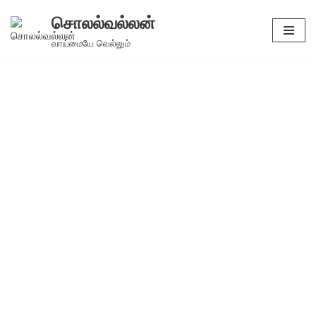
சொலல்வல்லன்
Skip
வாய்மையே வெல்லும்
to
content