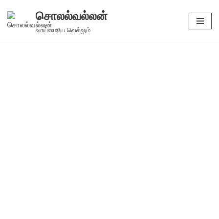
சொலல்வல்லன்
Skip
வாய்மையே வெல்லும்
to
content