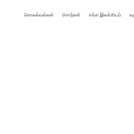
சொலல்வல்லன்
சொற்கள்
சங்க இலக்கியம்
வ