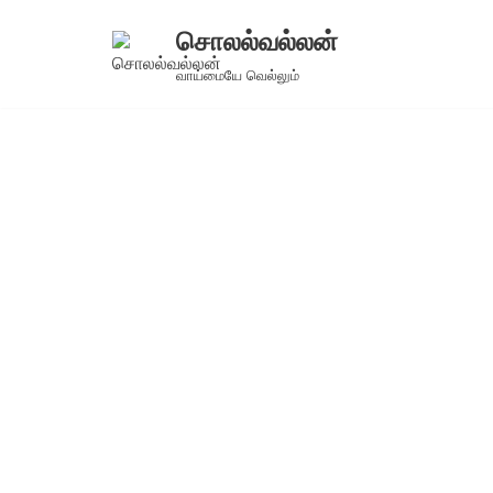
சொலல்வல்லன்
Skip
வாய்மையே வெல்லும்
to
content