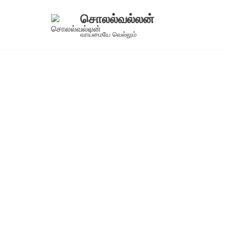
சொலல்வல்லன்
Skip
வாய்மையே வெல்லும்
to
content