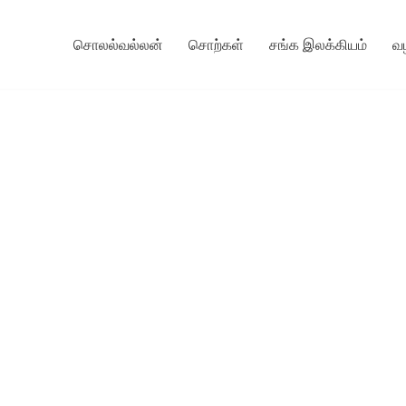
சொலல்வல்லன்
சொற்கள்
சங்க இலக்கியம்
வ