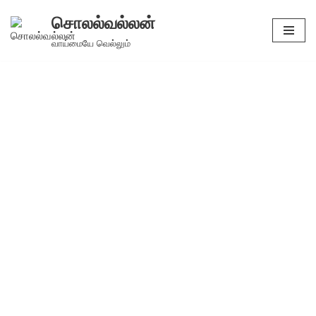
சொலல்வல்லன்
Skip
வாய்மையே வெல்லும்
to
content