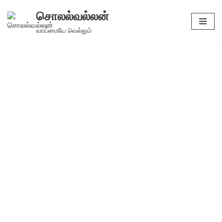
சொலல்வல்லன்
Skip
வாய்மையே வெல்லும்
to
content