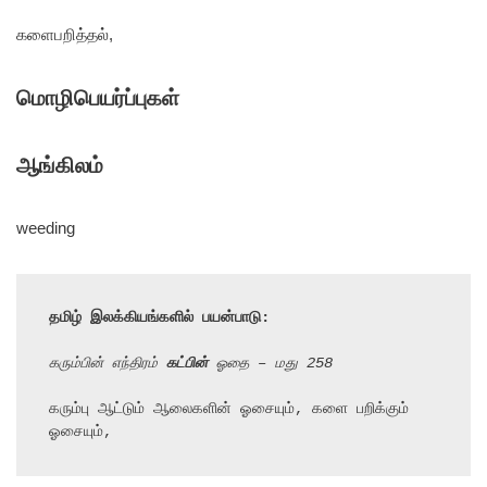
களைபறித்தல்,
மொழிபெயர்ப்புகள்
ஆங்கிலம்
weeding
தமிழ் இலக்கியங்களில் பயன்பாடு:
கரும்பின் எந்திரம் 
கட்பின்
 ஓதை – மது 258
கரும்பு ஆட்டும் ஆலைகளின் ஓசையும், களை பறிக்கும் 
ஓசையும்,