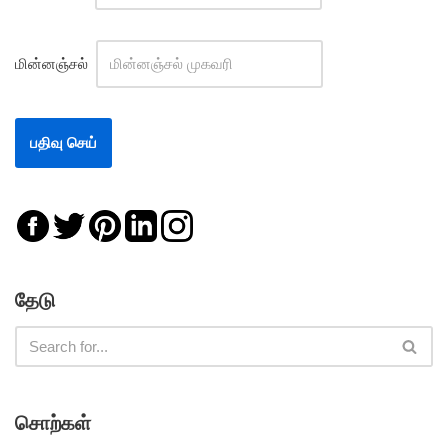
மின்னஞ்சல்
தேடு
சொற்கள்