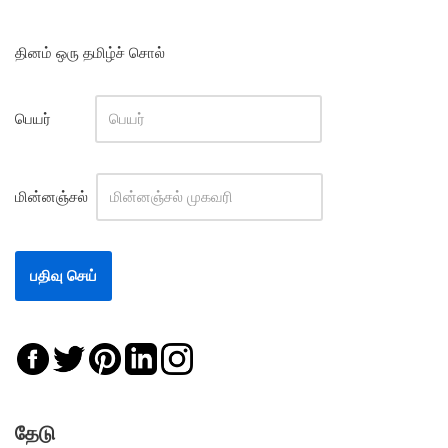
தினம் ஒரு தமிழ்ச் சொல்
பெயர்
மின்னஞ்சல்
தேடு