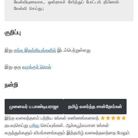
வேள்வியுணவாக, ஒன்றாகச் சேர்த்துப் போட்டார் தீயினால் 
வேள்வி செய்து;
குறிப்பு
இது
சங்க இலக்கியங்களில்
இடம்பெற்றுள்ளது
இது ஒரு
வழக்குச் சொல்
நன்றி
முனைவர் ப.பாண்டியராஜா
தமிழ் வளர்த்த சான்றோர்கள்
இந்த வலைத்தளம் பற்றிய உங்கள் எண்ணங்களைத்
தயவுசெய்து
பதிவு
செய்யுங்கள். ஆக்கபூர்வமான உங்கள்
கருத்துக்களும் விமர்சனங்களும் இத்தமிழ் வலைத்தளத்தை மேலும்