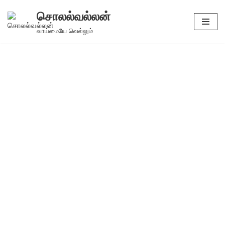
சொலல்வல்லன்
Skip
வாய்மையே வெல்லும்
to
content