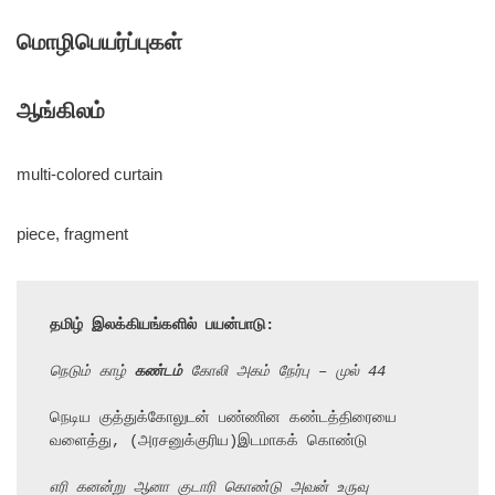
மொழிபெயர்ப்புகள்
ஆங்கிலம்
multi-colored curtain
piece, fragment
தமிழ் இலக்கியங்களில் பயன்பாடு:
நெடும் காழ் 
கண்டம்
 கோலி அகம் நேர்பு – முல் 44
நெடிய குத்துக்கோலுடன் பண்ணின கண்டத்திரையை 
வளைத்து, (அரசனுக்குரிய)இடமாகக் கொண்டு

எரி கனன்று ஆனா குடாரி கொண்டு அவன் உருவு