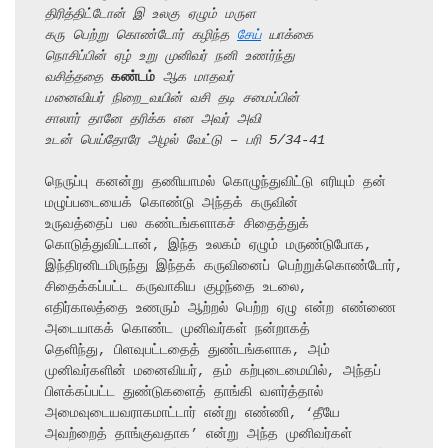
திரித்திட்டோன் இ உலகு ஏழும் மருள
கரு பெற்று கொண்டோர் கழிந்த 
சேய்
 யாக்கை
நொசிப்பின் ஏழ் உறு முனிவர் நனி உணர்ந்து
வசித்ததை 
கண்டம்
 ஆக மாதவர்
மனைவியர் நிறை_வயின் வசி தடி சமைப்பின்
சாலார் தானே தரிக்க என அவர் அவி
உடன் பெய்தோரே அழல் வேட்டு – பரி 5/34-41
நெருப்பு கனன்று தணியாமல் கொழுந்துவிட்டு எரியும் தன் 
மழுப்படையைக் கொண்டு அந்தக் கருவின்

உருவத்தைப் பல கண்டங்களாகச் சிதைத்துக் 
கொடுத்துவிட்டான், இந்த உலகம் ஏழும் மருண்டுபோக,

இந்திரனிடமிருந்து இந்தக் கருவினைப் பெற்றுக்கொண்டோர், 
சிதைக்கப்பட்ட கருவாகிய குழந்தை உடலை,

எதிர்காலத்தை உணரும் ஆற்றல் பெற்ற ஏழு என்ற எண்ணை 
அடையாகக் கொண்ட முனிவர்கள் நன்றாகத்

தெளிந்து, பிளவுபட்டதைத் துண்டங்களாக, அம் 
முனிவர்களின் மனைவியர், தம் கற்புடைமையில், அந்தப் 
பிளக்கப்பட்ட துண்டுகளைத் தாங்கி வளர்த்தால் 
அமைவுடையவராகமாட்டார் என்று எண்ணி, ‘தீயே 
அவற்றைத் தாங்குவதாக’ என்று அந்த முனிவர்கள் 