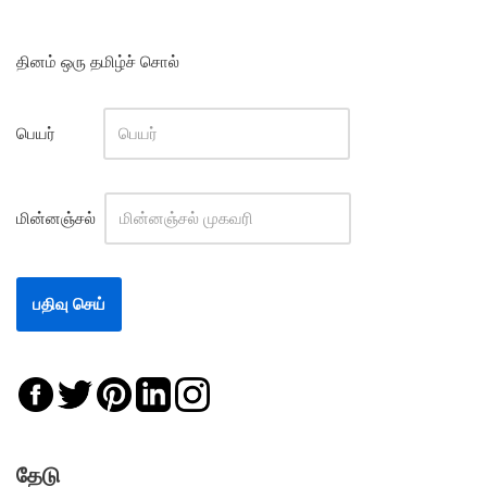
தினம் ஒரு தமிழ்ச் சொல்
பெயர்
மின்னஞ்சல்
தேடு