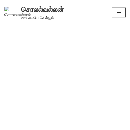
சொலல்வல்லன்
Skip
வாய்மையே வெல்லும்
to
content